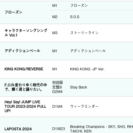
M1
フローズン
フローズン
M2
S.O.S
キャラクターソングシング
M3
ストーリーライン
ル Vol.1
アディクションベール
M1
アディクションベール
KING KONG/REVERSE
M1
KING KONG -JP Ver.
初回限
F.O.R-変わりゆく時代の中
定盤B
Stay Back
で、輝く君と踊りたい。
D2M4
Hey! Say! JUMP LIVE
TOUR 2023-2024 PULL
D1M4
ウィークエンダー
UP!
Breaking Champions - SKY, SHO, RIH
LAPOSTA 2024
D1M23
TAICHI, KEN