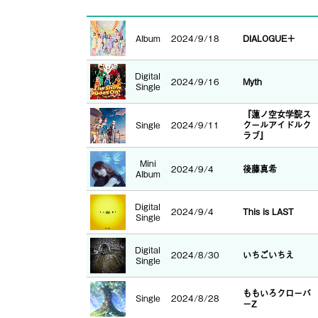
Album
2024/9/18
DIALOGUE＋
Digital
2024/9/16
Myth
Single
『蓮ノ空女学院ス
Single
2024/9/11
クールアイドルク
ラブ』
Mini
2024/9/4
後藤真希
Album
Digital
2024/9/4
This is LAST
Single
Digital
2024/8/30
いちごいちえ
Single
ももいろクローバ
Single
2024/8/28
ーZ