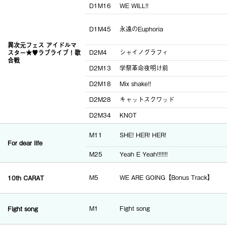
D1M16
WE WILL!!
D1M45
永遠のEuphoria
異次元フェス アイドルマ
D2M4
シャイノグラフィ
スター★♥ラブライブ！歌
合戦
D2M13
学祭革命夜明け前
D2M18
Mix shake!!
D2M28
キャットスクワッド
D2M34
KNOT
M11
SHE! HER! HER!
For dear life
M25
Yeah E Yeah!!!!!!!
10th CARAT
M5
WE ARE GOING【Bonus Track】
Fight song
M1
Fight song