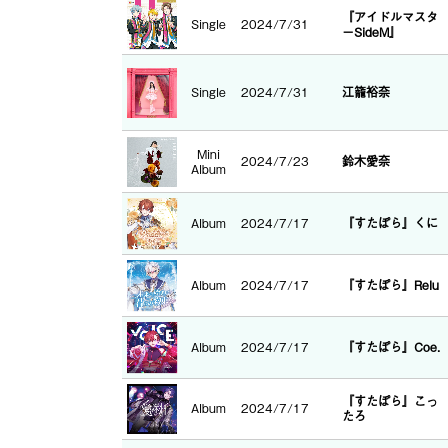
『アイドルマスタ
Single
2024/7/31
ーSideM』
Single
2024/7/31
江籠裕奈
Mini
2024/7/23
鈴木愛奈
Album
Album
2024/7/17
『すたぽら』くに
Album
2024/7/17
『すたぽら』Relu
Album
2024/7/17
『すたぽら』Coe.
『すたぽら』こっ
Album
2024/7/17
たろ