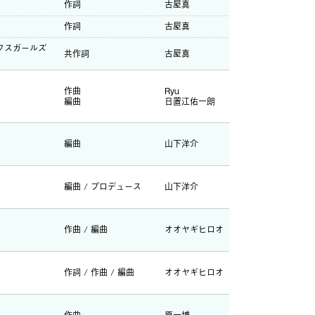
作詞
古屋真
作詞
古屋真
マックスガールズ
共作詞
古屋真
作曲
Ryu
編曲
日置江佑一朗
編曲
山下洋介
編曲 / プロデュース
山下洋介
作曲 / 編曲
オオヤギヒロオ
作詞 / 作曲 / 編曲
オオヤギヒロオ