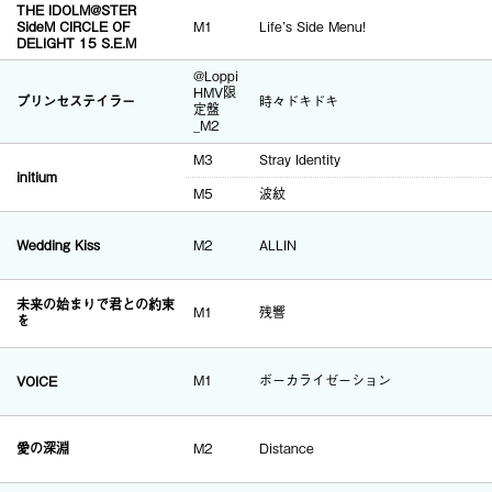
THE IDOLM@STER
SideM CIRCLE OF
M1
Life’s Side Menu!
DELIGHT 15 S.E.M
@Loppi
HMV限
プリンセステイラー
時々ドキドキ
定盤
_M2
M3
Stray Identity
initium
M5
波紋
Wedding Kiss
M2
ALLIN
未来の始まりで君との約束
M1
残響
を
VOICE
M1
ボーカライゼーション
愛の深淵
M2
Distance