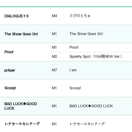
DIALOGUE＋3
M4
たびのとちゅ
The Show Goes On!
M1
The Show Goes On!
M1
Proof
Proof
M2
Sparkly Spot（104期NEW Ver.）
prAyer
M7
I am
Scoop!
M1
Scoop!
BAD LUCK★GOOD
M1
BAD LUCK★GOOD LUCK
LUCK
レナセールセレナーデ
M1
レナセールセレナーデ