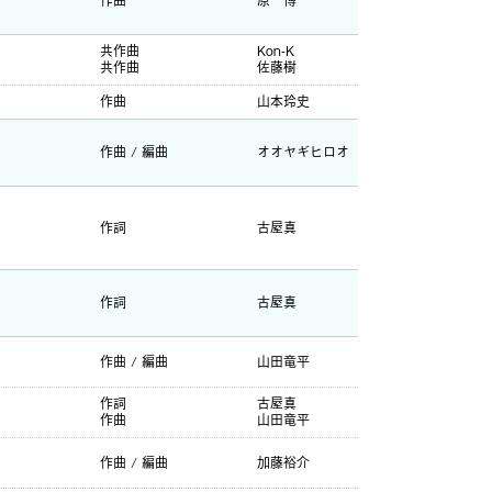
作曲
原一博
共作曲
Kon-K
共作曲
佐藤樹
作曲
山本玲史
作曲 / 編曲
オオヤギヒロオ
作詞
古屋真
作詞
古屋真
作曲 / 編曲
山田竜平
作詞
古屋真
作曲
山田竜平
作曲 / 編曲
加藤裕介