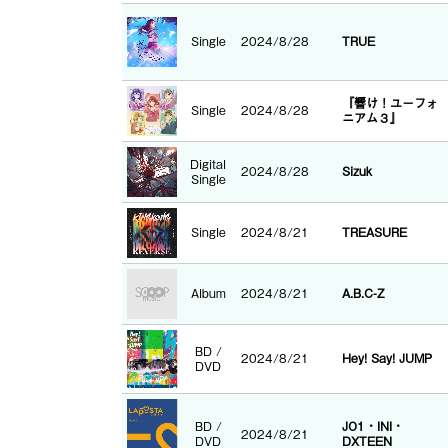
Single
2024/8/28
TRUE
『響け！ユーフォ
Single
2024/8/28
ニアム３』
Digital
2024/8/28
Sizuk
Single
Single
2024/8/21
TREASURE
Album
2024/8/21
A.B.C-Z
BD /
2024/8/21
Hey! Say! JUMP
DVD
BD /
JO1・INI・
2024/8/21
DVD
DXTEEN