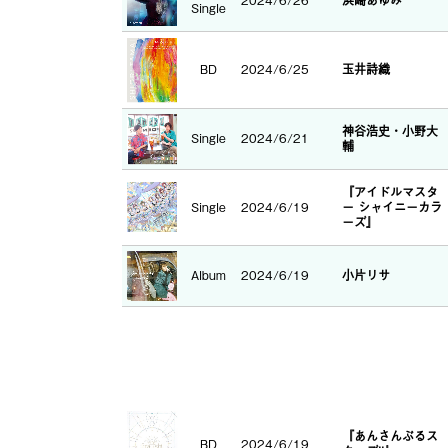
2024/6/26
浜崎あゆみ
Single
BD
2024/6/25
玉井詩織
神谷浩史・小野大
Single
2024/6/21
輔
『アイドルマスタ
Single
2024/6/19
ー シャイニーカラ
ーズ』
Album
2024/6/19
小片リサ
『あんさんぶるス
BD
2024/6/19