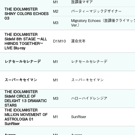
M1
放課後マギア
THE IDOLM@STER
M2
パーティーマジックデザイナー
SHINY COLORS ECHOES
03
Migratory Echoes（放課後クライ
M3
Ver.）
THE IDOLM@STER
SideM 8th STAGE ～ALL
D1M10
運命光年
H@NDS TOGETHER～
LIVE Blu-ray
レナセールセレナーデ
M1
レナセールセレナーデ
スーパーキセイマン
M1
スーパーキセイマン
THE IDOLM@STER
SideM CIRCLE OF
M3
ハローハイドレンジア
DELIGHT 13 DRAMATIC
STARS
THE IDOLM@STER
MILLION MOVEMENT OF
M1
SunRiser
ASTROLOGIA 01
SunRiser