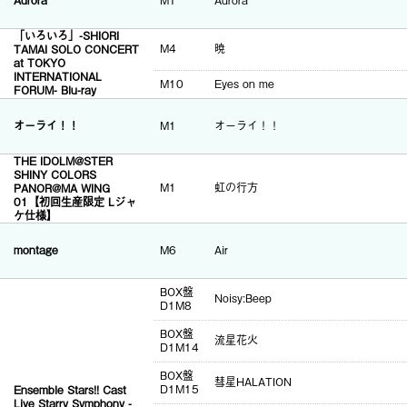
Aurora
M1
Aurora
「いろいろ」-SHIORI
M4
暁
TAMAI SOLO CONCERT
at TOKYO
INTERNATIONAL
M10
Eyes on me
FORUM- Blu-ray
オーライ！！
M1
オーライ！！
THE IDOLM@STER
SHINY COLORS
PANOR@MA WING
M1
虹の行方
01【初回生産限定 Lジャ
ケ仕様】
montage
M6
Air
BOX盤
Noisy:Beep
D1M8
BOX盤
流星花火
D1M14
BOX盤
彗星HALATION
D1M15
Ensemble Stars!! Cast
Live Starry Symphony -