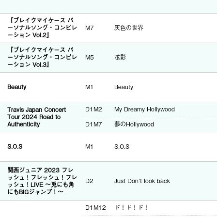
『ブレイクマイケース パ
ーソナルソング・コンピレ
M7
灰色の世界
ーション Vol.2』
『ブレイクマイケース パ
ーソナルソング・コンピレ
M5
眩影
ーション Vol.3』
Beauty
M1
Beauty
D1M2
My Dreamy Hollywood
Travis Japan Concert
Tour 2024 Road to
Authenticity
D1M7
夢のHollywood
S.O.S
M1
S.O.S
関西ジュニア 2023 フレ
ッシュ！フレッシュ！フレ
D2
Just Don’t look back
ッシュ！LIVE ～兎にも角
にもBIGジャンプ！〜
D1M12
ド！ド！ド！