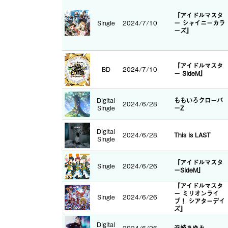
『アイドルマスタ
Single
2024/7/10
ー シャイニーカラ
ーズ』
『アイドルマスタ
BD
2024/7/10
ー SideM』
Digital
ももいろクローバ
2024/6/28
Single
ーZ
Digital
2024/6/28
This is LAST
Single
『アイドルマスタ
Single
2024/6/26
ーSideM』
『アイドルマスタ
ー ミリオンライ
Single
2024/6/26
ブ！ シアターデイ
ズ』
Digital