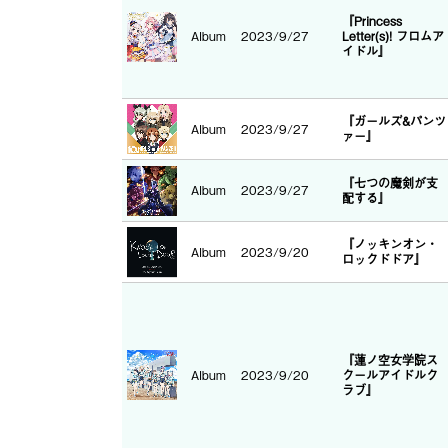
『Princess
Album
2023/9/27
Letter(s)! フロムア
イドル』
『ガールズ&パンツ
Album
2023/9/27
ァー』
『七つの魔剣が支
Album
2023/9/27
配する』
『ノッキンオン・
Album
2023/9/20
ロックドドア』
『蓮ノ空女学院ス
Album
2023/9/20
クールアイドルク
ラブ』