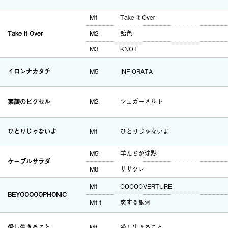
M1
Take It Over
Take It Over
M2
飴色
M3
KNOT
イロンナカタチ
M5
INFIORATA
素顔のピクセル
M2
シュガーメルト
ひとりじゃないよ
M1
ひとりじゃないよ
M5
羊たちが沈黙
ケーブルサラダ
M8
ササクレ
M1
OOOOOVERTURE
BEYOOOOOPHONIC
M11
恋する銀河
愛し生きること
M1
愛し生きること