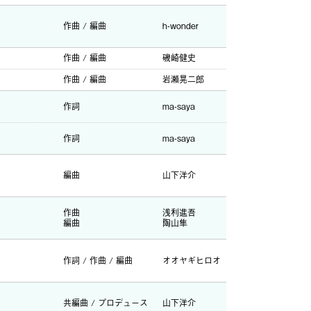
作曲 / 編曲
h-wonder
作曲 / 編曲
磯崎健史
作曲 / 編曲
岩瀬晃二郎
作詞
ma-saya
作詞
ma-saya
編曲
山下洋介
作曲
浅利進吾
編曲
陶山隼
作詞 / 作曲 / 編曲
オオヤギヒロオ
共編曲 / プロデュース
山下洋介