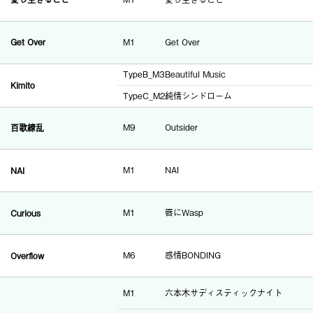
Get Over
M1
Get Over
TypeB_M3
Beautiful Music
Kimito
TypeC_M2
純情シンドローム
百歌繚乱
M9
Outsider
NAI
M1
NAI
Curious
M1
唇にWasp
Overflow
M6
感情BONDING
M1
六本木サディスティックナイト