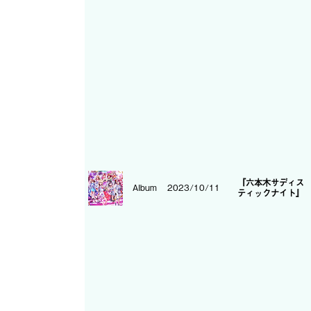
『六本木サディス
Album
2023/10/11
ティックナイト』