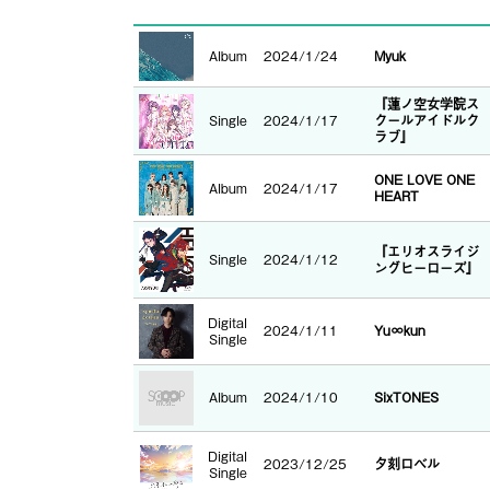
Album
2024/1/24
Myuk
『蓮ノ空女学院ス
Single
2024/1/17
クールアイドルク
ラブ』
ONE LOVE ONE
Album
2024/1/17
HEART
『エリオスライジ
Single
2024/1/12
ングヒーローズ』
Digital
2024/1/11
Yu∞kun
Single
Album
2024/1/10
SixTONES
Digital
2023/12/25
夕刻ロベル
Single