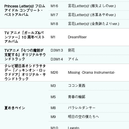
M16
言花Letter(s)! (雁矢よしのver.)
Princess Letter(s)! フロム
アイドル コンプリート・
ベストアルバム
M17
言花Letter(s)! (水茎あやめver.)
M18
言花Letter(s)! (金魚鉢たよりver.)
TV アニメ「ガールズ&パ
ンツァー」10 周年ベスト
M1
DreamRiser
アルバム
D3M13
剣花
TVアニメ『七つの魔剣が
支配する』オリジナルサウ
ンドトラック
D3M14
アイム
テレビ朝日系オシドラサタ
デー「ノッキンオン・ロッ
M26
Missing -Drama Instrumental-
クドドア」オリジナル・サ
ウンドトラック
M3
ココン東西
M5
青春の輪郭
夏めきペイン
M8
パラレルダンサー
M9
明日の空の僕たちへ
M10
Legato