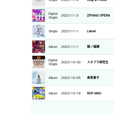
Digital
2023/11/3
ZIPANG OPERA
Single
Single
2023/11/1
Lienel
Album
2023/11/1
朝ノ瑠璃
Digital
2023/10/30
スタプラ研究生
Single
Album
2023/10/25
寿美菜子
Album
2023/10/18
ROF-MAO