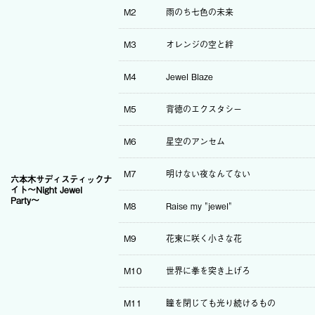
M2
雨のち七色の未来
M3
オレンジの空と絆
M4
Jewel Blaze
M5
背徳のエクスタシー
M6
星空のアンセム
M7
明けない夜なんてない
六本木サディスティックナ
イト〜Night Jewel
Party〜
M8
Raise my "jewel"
M9
花束に咲く小さな花
M10
世界に拳を突き上げろ
M11
瞳を閉じても光り続けるもの