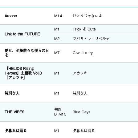
Arcana
M14
ひとりじゃないよ
M1
Trick ＆ Cute
Link to the FUTURE
M2
ツバサ・ラ・リベルテ
愛せ、至極散々な僕らの日
M7
Give it a try
を
『HELIOS Rising
Heroes』主題歌 Vol.3
M1
アカツキ
「アカツキ」
特別な人
M1
特別な人
初回
THE VIBES
Blue Days
B_M13
夕暮れは踊る
M1
夕暮れは踊る