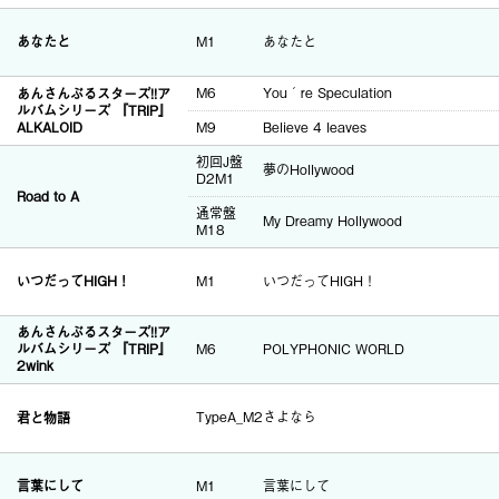
あなたと
M1
あなたと
M6
You´re Speculation
あんさんぶるスターズ!!ア
ルバムシリーズ 『TRIP』
ALKALOID
M9
Believe 4 leaves
初回J盤
夢のHollywood
D2M1
Road to A
通常盤
My Dreamy Hollywood
M18
いつだってHIGH！
M1
いつだってHIGH！
あんさんぶるスターズ!!ア
ルバムシリーズ 『TRIP』
M6
POLYPHONIC WORLD
2wink
君と物語
TypeA_M2
さよなら
言葉にして
M1
言葉にして