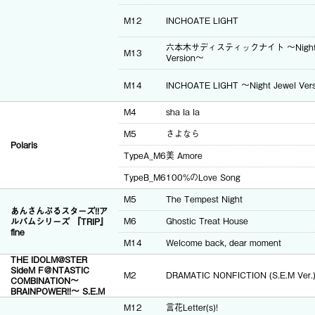
M12
INCHOATE LIGHT
六本木サディスティックナイト ～Night 
M13
Version～
M14
INCHOATE LIGHT ～Night Jewel Ver
M4
sha la la
M5
さよなら
Polaris
TypeA_M6
美 Amore
TypeB_M6
100%のLove Song
M5
The Tempest Night
あんさんぶるスターズ!!ア
ルバムシリーズ 『TRIP』
M6
Ghostic Treat House
fine
M14
Welcome back, dear moment
THE IDOLM@STER
SideM F＠NTASTIC
M2
DRAMATIC NONFICTION (S.E.M Ver.
COMBINATION～
BRAINPOWER!!～ S.E.M
M12
言花Letter(s)!