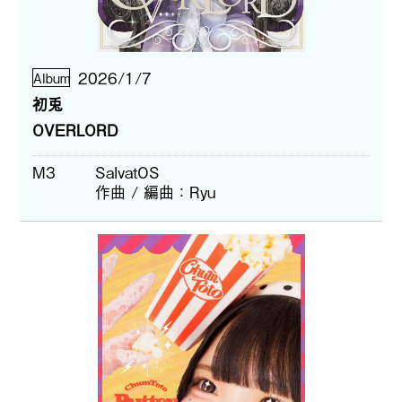
2026/1/7
Album
初兎
OVERLORD
M3
SalvatOS
作曲 / 編曲
Ryu