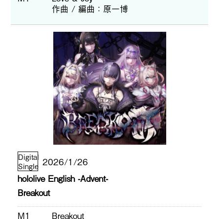
作曲 / 編曲
原一博
Digital
2026/1/26
Single
hololive English -Advent-
Breakout
M1
Breakout