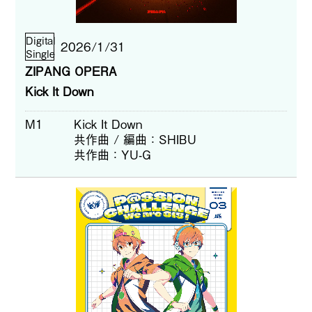
Digital
2026/1/31
Single
ZIPANG OPERA
Kick It Down
M1
Kick It Down
共作曲 / 編曲
SHIBU
共作曲
YU-G