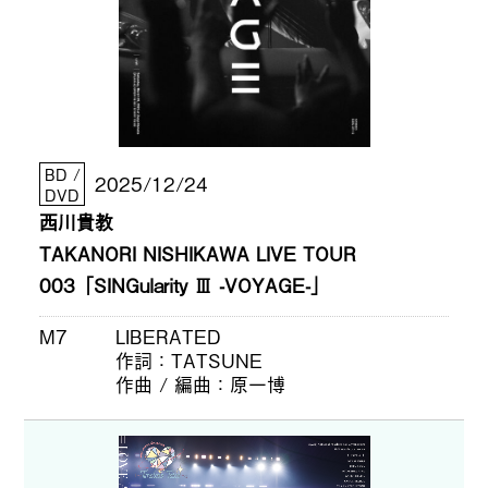
BD /
2025/12/24
DVD
西川貴教
TAKANORI NISHIKAWA LIVE TOUR
003「SINGularity Ⅲ -VOYAGE-」
M7
LIBERATED
作詞
TATSUNE
作曲 / 編曲
原一博