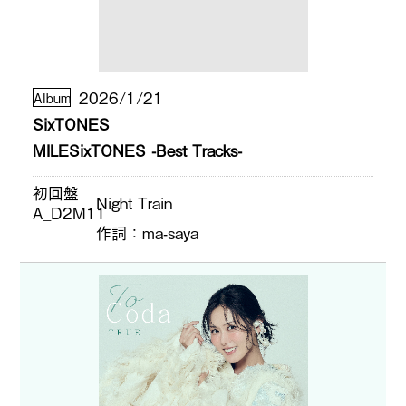
2026/1/21
Album
SixTONES
MILESixTONES -Best Tracks-
初回盤
Night Train
A_D2M11
作詞
ma-saya