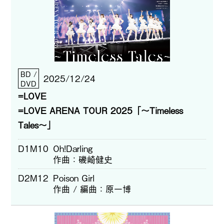
BD /
2025/12/24
DVD
=LOVE
=LOVE ARENA TOUR 2025「～Timeless
Tales～」
D1M10
Oh!Darling
作曲
磯崎健史
D2M12
Poison Girl
作曲 / 編曲
原一博