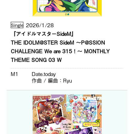
2026/1/28
Single
『アイドルマスターSideM』
THE IDOLM@STER SideM ～P@SSION
CHALLENGE We are 315！～ MONTHLY
THEME SONG 03 W
M1
Date.today
作曲 / 編曲
Ryu