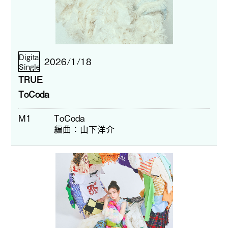
Digital
2026/1/18
Single
TRUE
ToCoda
M1
ToCoda
編曲
山下洋介