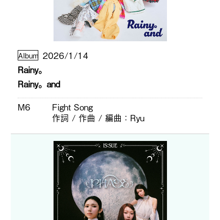
2026/1/14
Album
Rainy。
Rainy。and
M6
Fight Song
作詞 / 作曲 / 編曲
Ryu