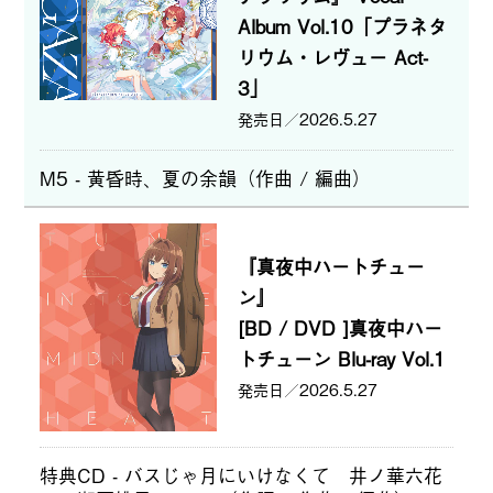
Album Vol.10「プラネタ
リウム・レヴュー Act-
3」
2026.5.27
M5 - 黄昏時、夏の余韻（作曲 / 編曲）
『真夜中ハートチュー
ン』
[BD / DVD ]真夜中ハー
トチューン Blu-ray Vol.1
2026.5.27
特典CD - バスじゃ月にいけなくて 井ノ華六花