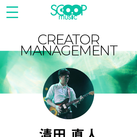
CREATOR
MANAGEMENT
清田 直人