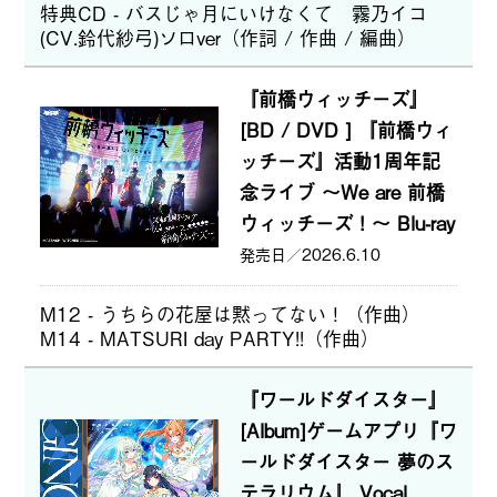
特典CD - バスじゃ月にいけなくて 霧乃イコ
(CV.鈴代紗弓)ソロver（作詞 / 作曲 / 編曲）
『前橋ウィッチーズ』
[BD / DVD ] 『前橋ウィ
ッチーズ』活動1周年記
念ライブ ～We are 前橋
ウィッチーズ！～ Blu-ray
2026.6.10
M12 - うちらの花屋は黙ってない！（作曲）
M14 - MATSURI day PARTY!!（作曲）
『ワールドダイスター』
[Album]ゲームアプリ『ワ
ールドダイスター 夢のス
テラリウム』 Vocal