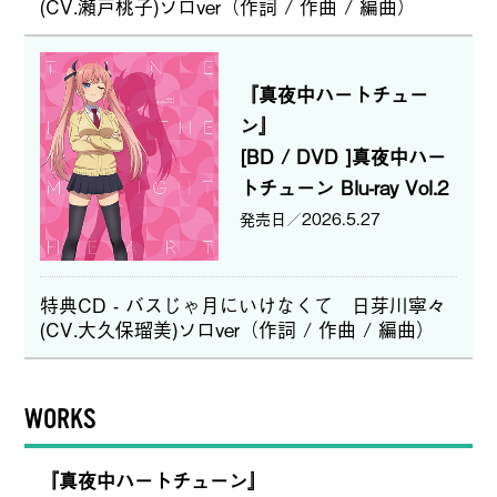
(CV.瀬戸桃子)ソロver（作詞 / 作曲 / 編曲）
『真夜中ハートチュー
ン』
[BD / DVD ]真夜中ハー
トチューン Blu-ray Vol.2
2026.5.27
特典CD - バスじゃ月にいけなくて 日芽川寧々
(CV.大久保瑠美)ソロver（作詞 / 作曲 / 編曲）
WORKS
『真夜中ハートチューン』