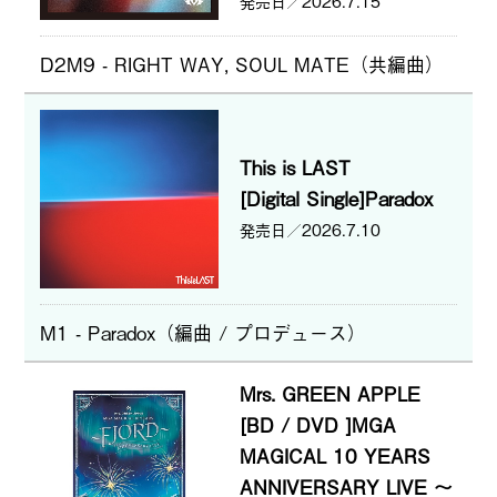
2026.7.15
D2M9 - RIGHT WAY, SOUL MATE（共編曲）
This is LAST
[Digital Single]Paradox
2026.7.10
M1 - Paradox（編曲 / プロデュース）
Mrs. GREEN APPLE
[BD / DVD ]MGA
MAGICAL 10 YEARS
ANNIVERSARY LIVE ～