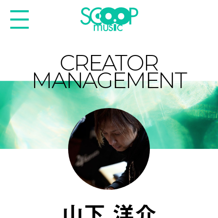
CREATOR
MANAGEMENT
山下 洋介