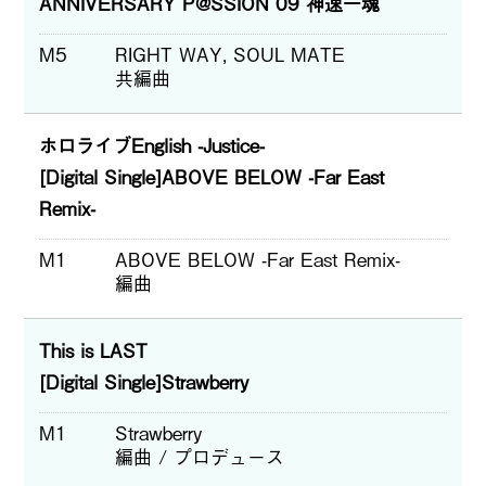
ANNIVERSARY P@SSION 09 神速一魂
M5
RIGHT WAY, SOUL MATE
共編曲
ホロライブEnglish -Justice-
[Digital Single]ABOVE BELOW -Far East
Remix-
M1
ABOVE BELOW -Far East Remix-
編曲
This is LAST
[Digital Single]Strawberry
M1
Strawberry
編曲 / プロデュース