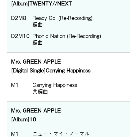
[Album]TWENTY//NEXT
D2M8
Ready Go! (Re-Recording)
編曲
D2M10
Phonic Nation (Re-Recording)
編曲
Mrs. GREEN APPLE
[Digital Single]Carrying Happiness
M1
Carrying Happiness
共編曲
Mrs. GREEN APPLE
[Album]10
M1
ニュー・マイ・ノーマル