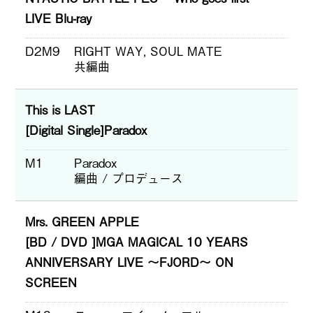
LIVE Blu-ray
D2M9
RIGHT WAY, SOUL MATE
共編曲
This is LAST
[Digital Single]Paradox
M1
Paradox
編曲 / プロデュース
Mrs. GREEN APPLE
[BD / DVD ]MGA MAGICAL 10 YEARS
ANNIVERSARY LIVE ～FJORD～ ON
SCREEN