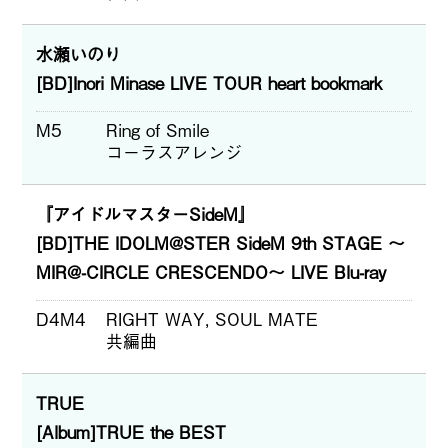
水瀬いのり
[BD]Inori Minase LIVE TOUR heart bookmark
M5
Ring of Smile
コーラスアレンジ
『アイドルマスターSideM』
[BD]THE IDOLM@STER SideM 9th STAGE ～
MIR@-CIRCLE CRESCENDO～ LIVE Blu-ray
D4M4
RIGHT WAY, SOUL MATE
共編曲
TRUE
[Album]TRUE the BEST